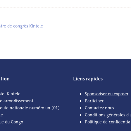
tre de congrès Kintele
ation
Liens rapides
tel Kintele
Sponsoriser ou exposer
me arrondissement
Participer
Route nationale numéro un (01)
Contactez nous
le
Conditions générales d'u
ue du Congo
Politique de confidentia