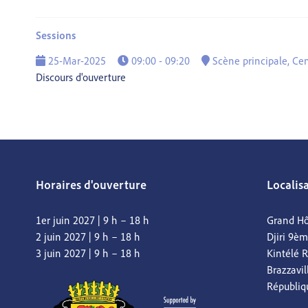
Sessions
25-Mar-2025
09:00 - 09:20
Scène principale, Cen
Discours d'ouverture
Horaires d'ouverture
Localis
1er juin 2027 | 9 h – 18 h
Grand Hô
2 juin 2027 | 9 h – 18 h
Djiri 9è
3 juin 2027 | 9 h – 18 h
Kintélé 
Brazzavil
Républiq