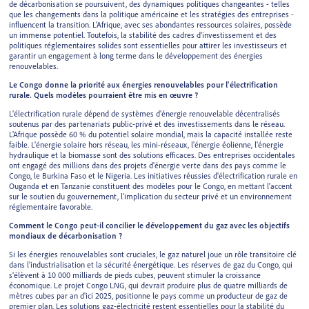
de décarbonisation se poursuivent, des dynamiques politiques changeantes - telles
que les changements dans la politique américaine et les stratégies des entreprises -
influencent la transition. L'Afrique, avec ses abondantes ressources solaires, possède
un immense potentiel. Toutefois, la stabilité des cadres d'investissement et des
politiques réglementaires solides sont essentielles pour attirer les investisseurs et
garantir un engagement à long terme dans le développement des énergies
renouvelables.
Le Congo donne la priorité aux énergies renouvelables pour l'électrification
rurale. Quels modèles pourraient être mis en œuvre ?
L'électrification rurale dépend de systèmes d'énergie renouvelable décentralisés
soutenus par des partenariats public-privé et des investissements dans le réseau.
L'Afrique possède 60 % du potentiel solaire mondial, mais la capacité installée reste
faible. L'énergie solaire hors réseau, les mini-réseaux, l'énergie éolienne, l'énergie
hydraulique et la biomasse sont des solutions efficaces. Des entreprises occidentales
ont engagé des millions dans des projets d'énergie verte dans des pays comme le
Congo, le Burkina Faso et le Nigeria. Les initiatives réussies d'électrification rurale en
Ouganda et en Tanzanie constituent des modèles pour le Congo, en mettant l'accent
sur le soutien du gouvernement, l'implication du secteur privé et un environnement
réglementaire favorable.
Comment le Congo peut-il concilier le développement du gaz avec les objectifs
mondiaux de décarbonisation ?
Si les énergies renouvelables sont cruciales, le gaz naturel joue un rôle transitoire clé
dans l'industrialisation et la sécurité énergétique. Les réserves de gaz du Congo, qui
s'élèvent à 10 000 milliards de pieds cubes, peuvent stimuler la croissance
économique. Le projet Congo LNG, qui devrait produire plus de quatre milliards de
mètres cubes par an d'ici 2025, positionne le pays comme un producteur de gaz de
premier plan. Les solutions gaz-électricité restent essentielles pour la stabilité du