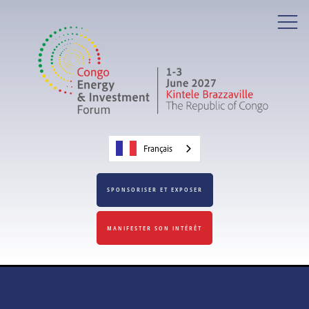
Français
SPONSORISER ET EXPOSER
MANIFESTER SON INTÉRÊT