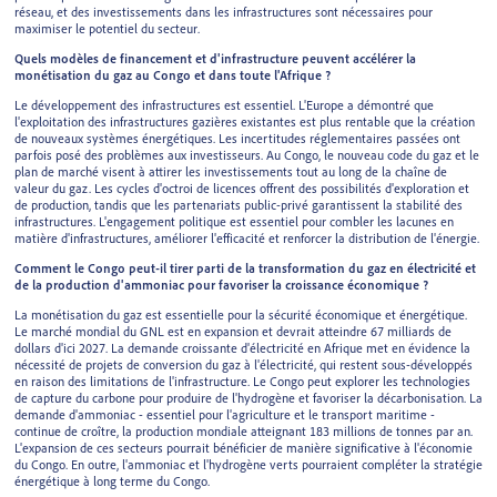
réseau, et des investissements dans les infrastructures sont nécessaires pour
maximiser le potentiel du secteur.
Quels modèles de financement et d'infrastructure peuvent accélérer la
monétisation du gaz au Congo et dans toute l'Afrique ?
Le développement des infrastructures est essentiel. L'Europe a démontré que
l'exploitation des infrastructures gazières existantes est plus rentable que la création
de nouveaux systèmes énergétiques. Les incertitudes réglementaires passées ont
parfois posé des problèmes aux investisseurs. Au Congo, le nouveau code du gaz et le
plan de marché visent à attirer les investissements tout au long de la chaîne de
valeur du gaz. Les cycles d'octroi de licences offrent des possibilités d'exploration et
de production, tandis que les partenariats public-privé garantissent la stabilité des
infrastructures. L'engagement politique est essentiel pour combler les lacunes en
matière d'infrastructures, améliorer l'efficacité et renforcer la distribution de l'énergie.
Comment le Congo peut-il tirer parti de la transformation du gaz en électricité et
de la production d'ammoniac pour favoriser la croissance économique ?
La monétisation du gaz est essentielle pour la sécurité économique et énergétique.
Le marché mondial du GNL est en expansion et devrait atteindre 67 milliards de
dollars d'ici 2027. La demande croissante d'électricité en Afrique met en évidence la
nécessité de projets de conversion du gaz à l'électricité, qui restent sous-développés
en raison des limitations de l'infrastructure. Le Congo peut explorer les technologies
de capture du carbone pour produire de l'hydrogène et favoriser la décarbonisation. La
demande d'ammoniac - essentiel pour l'agriculture et le transport maritime -
continue de croître, la production mondiale atteignant 183 millions de tonnes par an.
L'expansion de ces secteurs pourrait bénéficier de manière significative à l'économie
du Congo. En outre, l'ammoniac et l'hydrogène verts pourraient compléter la stratégie
énergétique à long terme du Congo.