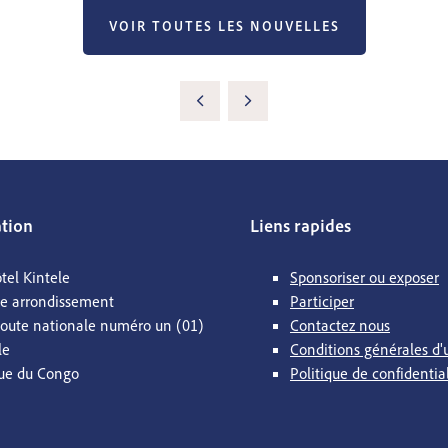
VOIR TOUTES LES NOUVELLES
ation
Liens rapides
tel Kintele
Sponsoriser ou exposer
me arrondissement
Participer
Route nationale numéro un (01)
Contactez nous
le
Conditions générales d'u
ue du Congo
Politique de confidentia