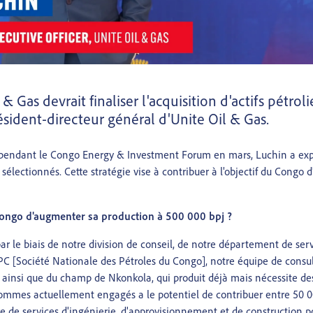
 & Gas devrait finaliser l'acquisition d'actifs pét
ésident-directeur général d'Unite Oil & Gas.
 pendant le Congo Energy & Investment Forum en mars, Luchin a expl
 sélectionnés. Cette stratégie vise à contribuer à l'objectif du Congo
 Congo d'augmenter sa production à 500 000 bpj ?
par le biais de notre division de conseil, de notre département de s
C [Société Nationale des Pétroles du Congo], notre équipe de consul
insi que du champ de Nkonkola, qui produit déjà mais nécessite des e
mmes actuellement engagés a le potentiel de contribuer entre 50 00
 de services d'ingénierie, d'approvisionnement et de construction pour