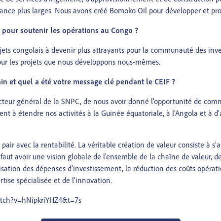
oissance plus larges. Nous avons créé Bomoko Oil pour développer et p
s pour soutenir les opérations au Congo ?
projets congolais à devenir plus attrayants pour la communauté des inv
pour les projets que nous développons nous-mêmes.
ain et quel a été votre message clé pendant le CEIF ?
eur général de la SNPC, de nous avoir donné l'opportunité de comm
t à étendre nos activités à la Guinée équatoriale, à l'Angola et à d'a
 de pair avec la rentabilité. La véritable création de valeur consiste à s
l faut avoir une vision globale de l'ensemble de la chaîne de valeur, de
sation des dépenses d'investissement, la réduction des coûts opératio
ise spécialisée et de l'innovation.
watch?v=hNipkriYHZ4&t=7s