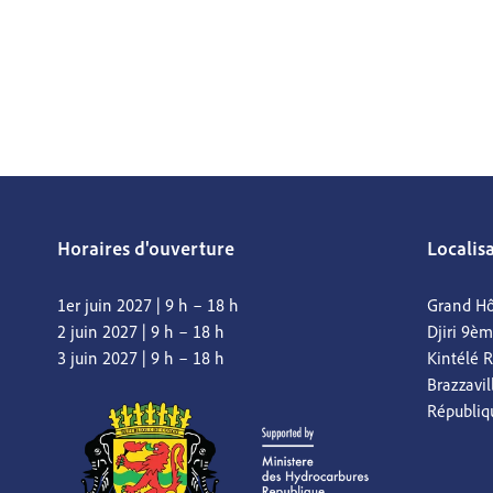
Horaires d'ouverture
Localis
1er juin 2027 | 9 h – 18 h
Grand Hô
2 juin 2027 | 9 h – 18 h
Djiri 9è
3 juin 2027 | 9 h – 18 h
Kintélé 
Brazzavil
Républiq