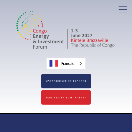
Français
SPONSORISER ET EXPOSER
MANIFESTER SON INTÉRÊT