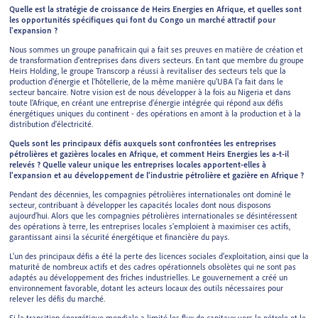
Quelle est la stratégie de croissance de Heirs Energies en Afrique, et quelles sont
les opportunités spécifiques qui font du Congo un marché attractif pour
l'expansion ?
Nous sommes un groupe panafricain qui a fait ses preuves en matière de création et
de transformation d'entreprises dans divers secteurs. En tant que membre du groupe
Heirs Holding, le groupe Transcorp a réussi à revitaliser des secteurs tels que la
production d'énergie et l'hôtellerie, de la même manière qu'UBA l'a fait dans le
secteur bancaire. Notre vision est de nous développer à la fois au Nigeria et dans
toute l'Afrique, en créant une entreprise d'énergie intégrée qui répond aux défis
énergétiques uniques du continent - des opérations en amont à la production et à la
distribution d'électricité.
Quels sont les principaux défis auxquels sont confrontées les entreprises
pétrolières et gazières locales en Afrique, et comment Heirs Energies les a-t-il
relevés ? Quelle valeur unique les entreprises locales apportent-elles à
l'expansion et au développement de l'industrie pétrolière et gazière en Afrique ?
Pendant des décennies, les compagnies pétrolières internationales ont dominé le
secteur, contribuant à développer les capacités locales dont nous disposons
aujourd'hui. Alors que les compagnies pétrolières internationales se désintéressent
des opérations à terre, les entreprises locales s'emploient à maximiser ces actifs,
garantissant ainsi la sécurité énergétique et financière du pays.
L'un des principaux défis a été la perte des licences sociales d'exploitation, ainsi que la
maturité de nombreux actifs et des cadres opérationnels obsolètes qui ne sont pas
adaptés au développement des friches industrielles. Le gouvernement a créé un
environnement favorable, dotant les acteurs locaux des outils nécessaires pour
relever les défis du marché.
Si la transition énergétique mondiale a limité les flux de capitaux vers le pétrole et le