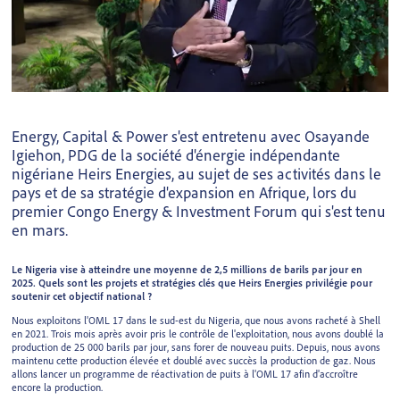
Energy, Capital & Power s'est entretenu avec Osayande
Igiehon, PDG de la société d'énergie indépendante
nigériane Heirs Energies, au sujet de ses activités dans le
pays et de sa stratégie d'expansion en Afrique, lors du
premier Congo Energy & Investment Forum qui s'est tenu
en mars.
Le Nigeria vise à atteindre une moyenne de 2,5 millions de barils par jour en
2025. Quels sont les projets et stratégies clés que Heirs Energies privilégie pour
soutenir cet objectif national ?
Nous exploitons l'OML 17 dans le sud-est du Nigeria, que nous avons racheté à Shell
en 2021. Trois mois après avoir pris le contrôle de l'exploitation, nous avons doublé la
production de 25 000 barils par jour, sans forer de nouveau puits. Depuis, nous avons
maintenu cette production élevée et doublé avec succès la production de gaz. Nous
allons lancer un programme de réactivation de puits à l'OML 17 afin d'accroître
encore la production.