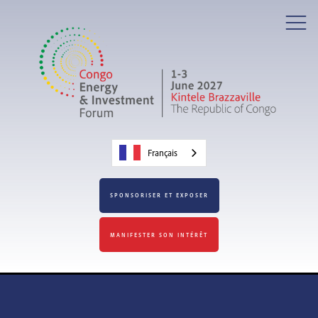
Français
SPONSORISER ET EXPOSER
MANIFESTER SON INTÉRÊT