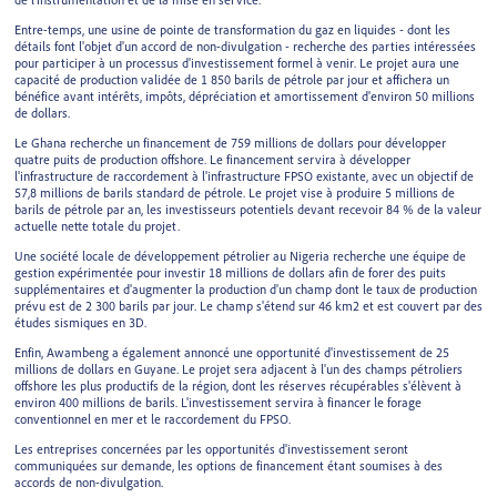
Entre-temps, une usine de pointe de transformation du gaz en liquides - dont les
détails font l'objet d'un accord de non-divulgation - recherche des parties intéressées
pour participer à un processus d'investissement formel à venir. Le projet aura une
capacité de production validée de 1 850 barils de pétrole par jour et affichera un
bénéfice avant intérêts, impôts, dépréciation et amortissement d'environ 50 millions
de dollars.
Le Ghana recherche un financement de 759 millions de dollars pour développer
quatre puits de production offshore. Le financement servira à développer
l'infrastructure de raccordement à l'infrastructure FPSO existante, avec un objectif de
57,8 millions de barils standard de pétrole. Le projet vise à produire 5 millions de
barils de pétrole par an, les investisseurs potentiels devant recevoir 84 % de la valeur
actuelle nette totale du projet.
Une société locale de développement pétrolier au Nigeria recherche une équipe de
gestion expérimentée pour investir 18 millions de dollars afin de forer des puits
supplémentaires et d'augmenter la production d'un champ dont le taux de production
prévu est de 2 300 barils par jour. Le champ s'étend sur 46 km2 et est couvert par des
études sismiques en 3D.
Enfin, Awambeng a également annoncé une opportunité d'investissement de 25
millions de dollars en Guyane. Le projet sera adjacent à l'un des champs pétroliers
offshore les plus productifs de la région, dont les réserves récupérables s'élèvent à
environ 400 millions de barils. L'investissement servira à financer le forage
conventionnel en mer et le raccordement du FPSO.
Les entreprises concernées par les opportunités d'investissement seront
communiquées sur demande, les options de financement étant soumises à des
accords de non-divulgation.