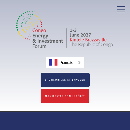
Français
SPONSORISER ET EXPOSER
MANIFESTER SON INTÉRÊT