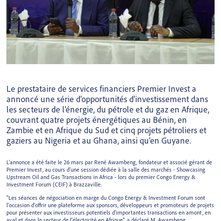
Le prestataire de services financiers Premier Invest a
annoncé une série d'opportunités d'investissement dans
les secteurs de l'énergie, du pétrole et du gaz en Afrique,
couvrant quatre projets énergétiques au Bénin, en
Zambie et en Afrique du Sud et cinq projets pétroliers et
gaziers au Nigeria et au Ghana, ainsi qu'en Guyane.
L'annonce a été faite le 26 mars par René Awambeng, fondateur et associé gérant de
Premier Invest, au cours d'une session dédiée à la salle des marchés - Showcasing
Upstream Oil and Gas Transactions in Africa - lors du premier Congo Energy &
Investment Forum (CEIF) à Brazzaville.
"Les séances de négociation en marge du Congo Energy & Investment Forum sont
l'occasion d'offrir une plateforme aux sponsors, développeurs et promoteurs de projets
pour présenter aux investisseurs potentiels d'importantes transactions en amont, en
aval et dans le secteur de l'électricité en Afrique", a déclaré M. Awambeng.