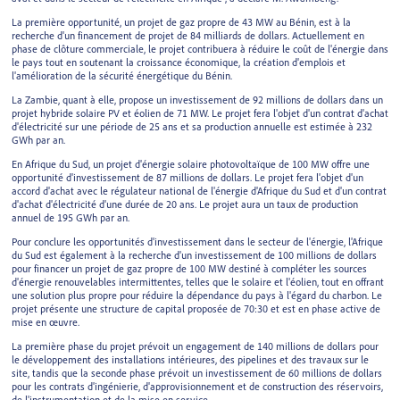
La première opportunité, un projet de gaz propre de 43 MW au Bénin, est à la
recherche d'un financement de projet de 84 milliards de dollars. Actuellement en
phase de clôture commerciale, le projet contribuera à réduire le coût de l'énergie dans
le pays tout en soutenant la croissance économique, la création d'emplois et
l'amélioration de la sécurité énergétique du Bénin.
La Zambie, quant à elle, propose un investissement de 92 millions de dollars dans un
projet hybride solaire PV et éolien de 71 MW. Le projet fera l'objet d'un contrat d'achat
d'électricité sur une période de 25 ans et sa production annuelle est estimée à 232
GWh par an.
En Afrique du Sud, un projet d'énergie solaire photovoltaïque de 100 MW offre une
opportunité d'investissement de 87 millions de dollars. Le projet fera l'objet d'un
accord d'achat avec le régulateur national de l'énergie d'Afrique du Sud et d'un contrat
d'achat d'électricité d'une durée de 20 ans. Le projet aura un taux de production
annuel de 195 GWh par an.
Pour conclure les opportunités d'investissement dans le secteur de l'énergie, l'Afrique
du Sud est également à la recherche d'un investissement de 100 millions de dollars
pour financer un projet de gaz propre de 100 MW destiné à compléter les sources
d'énergie renouvelables intermittentes, telles que le solaire et l'éolien, tout en offrant
une solution plus propre pour réduire la dépendance du pays à l'égard du charbon. Le
projet présente une structure de capital proposée de 70:30 et est en phase active de
mise en œuvre.
La première phase du projet prévoit un engagement de 140 millions de dollars pour
le développement des installations intérieures, des pipelines et des travaux sur le
site, tandis que la seconde phase prévoit un investissement de 60 millions de dollars
pour les contrats d'ingénierie, d'approvisionnement et de construction des réservoirs,
de l'instrumentation et de la mise en service.